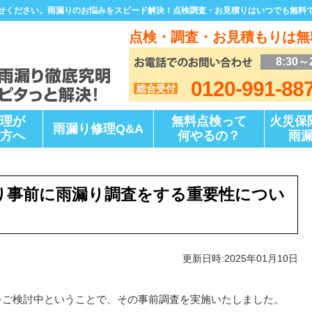
せください。雨漏りのお悩みをスピード解決！点検調査・お見積りはいつでも無料
点検・調査・お見積もりは無
8:30～
0120-991-88
総合受付
理が
無料点検って
火災保
雨漏り修理Q&A
方へ
何やるの？
雨
り事前に雨漏り調査をする重要性につい
更新日時:2025年01月10日
ご検討中ということで、その事前調査を実施いたしました。