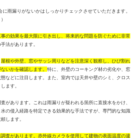
に雨漏りがないかはしっかりチェックさせていただきます。
！
）
工事の効果を最大限に引き出し、将来的な問題を防ぐために非常
の手法があります。
。
屋根や外壁、窓やサッシ周りなどを注意深く観察し、ひび割れ
がないかを確認します。
特に、外壁のコーキング材の劣化や、窓
状態などに注目します。また、室内では天井や壁のシミ、クロス
クします。
査があります。これは雨漏りが疑われる箇所に直接水をかけ、
。水の侵入経路を特定できる効果的な手法ですが、専門的な知識
依頼します。
線調査があります。赤外線カメラを使用して建物の表面温度の違