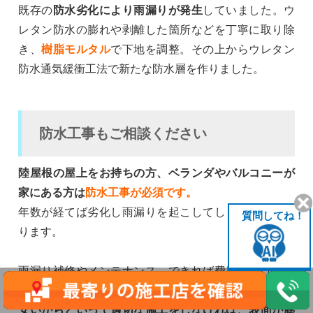
既存の
防水劣化により雨漏りが発生
していました。ウ
レタン防水の膨れや剥離した箇所などを丁寧に取り除
き、
樹脂モルタル
で下地を調整。その上からウレタン
防水通気緩衝工法で新たな防水層を作りました。
防水工事もご相談ください
陸屋根の屋上をお持ちの方、ベランダやバルコニーが
家にある方は
防水工事が必須です。
年数が経てば劣化し雨漏りを起こしてしまうこともあ
質問してね！
ります。
雨漏り補修やメンテナンス、できれば費用をかけたく
ないという思いもあるかもしれません。しかし
価格が
安いからといって適切な施工をしなければ、表面が膨