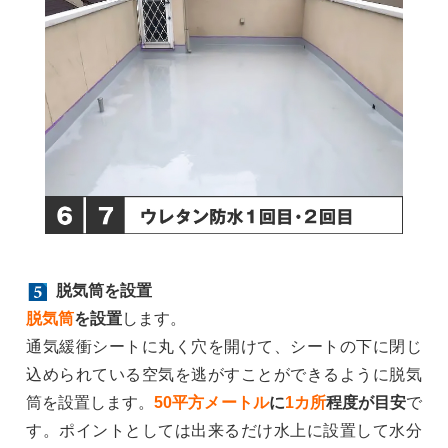
脱気筒を設置
脱気筒
を設置
します。
通気緩衝シートに丸く穴を開けて、シートの下に閉じ
込められている空気を逃がすことができるように脱気
筒を設置します。
50平方メートル
に
1カ所
程度が目安
で
す。ポイントとしては出来るだけ水上に設置して水分