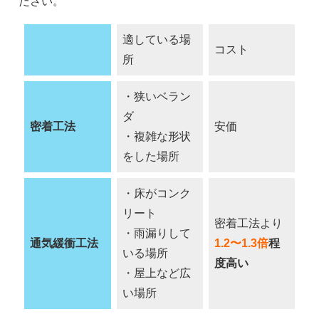
ださい。
適している場
コスト
所
・狭いベラン
ダ
密着工法
安価
・複雑な形状
をした場所
・床がコンク
リート
密着工法より
・雨漏りして
通気緩衝工法
1.2〜1.3倍
程
いる場所
度高い
・屋上など広
い場所