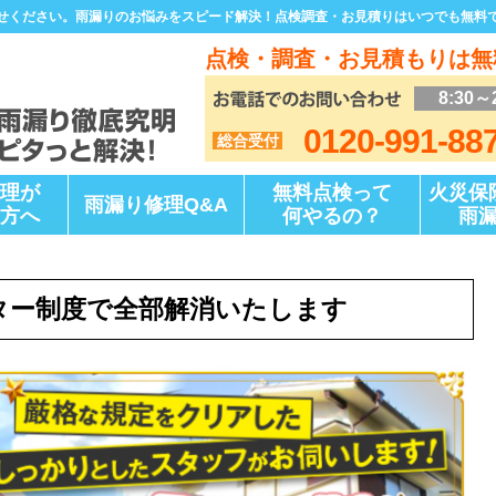
せください。雨漏りのお悩みをスピード解決！点検調査・お見積りはいつでも無料
点検・調査・お見積もりは無
8:30～
0120-991-88
総合受付
理が
無料点検って
火災保
雨漏り修理Q&A
方へ
何やるの？
雨
ター制度で全部解消いたします