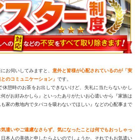
様にお伺いしてみますと、
意外と皆様が心配されているのが「実
達とのコミュニケーション」
です。
で休憩時のお茶をお出しできないけど、失礼に当たらないかし
は何がお好みかしら』といったありがたいお心遣いから『家族は
んも家の敷地内でタバコを吸わないでほしい』などの心配事まで
お気遣いやご遠慮なさらず、気になったことは何でもおっしゃっ
。日本人の美徳と申したらよいのでしょうか、それでもお気遣い