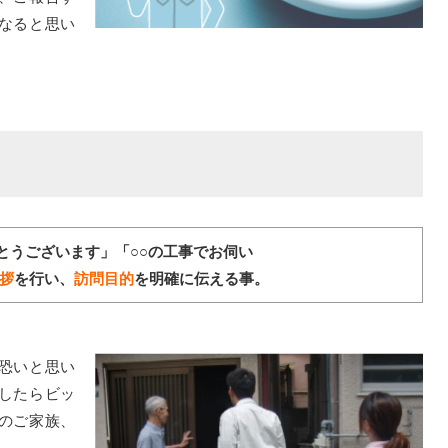
なると思い
とうございます」「○○の工事でお伺い
拶
を行い、
訪問目的
を明確に伝える事。
恐いと思い
したらビッ
のご家族、