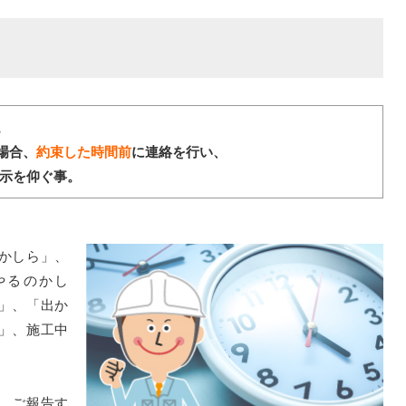
。
場合、
約束した時間前
に連絡を行い、
示を仰ぐ事。
かしら」、
やるのかし
」、「出か
」、施工中
、ご報告す