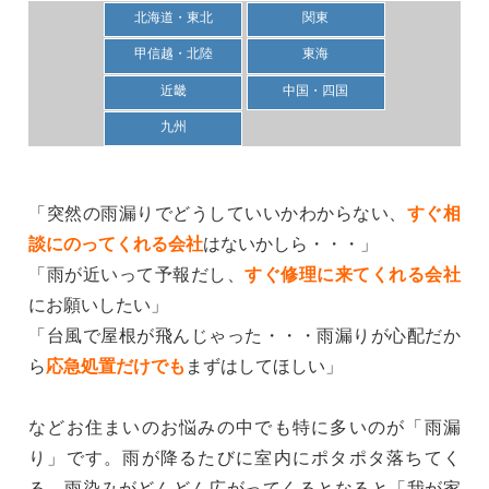
北海道・東北
関東
甲信越・北陸
東海
近畿
中国・四国
九州
「突然の雨漏りでどうしていいかわからない、
すぐ相
談にのってくれる会社
はないかしら・・・」
「雨が近いって予報だし、
すぐ修理に来てくれる会社
にお願いしたい」
「台風で屋根が飛んじゃった・・・雨漏りが心配だか
ら
応急処置だけでも
まずはしてほしい」
などお住まいのお悩みの中でも特に多いのが「雨漏
り」です。雨が降るたびに室内にポタポタ落ちてく
る、雨染みがどんどん広がってくるとなると「我が家