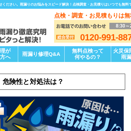
せください。雨漏りのお悩みをスピード解決！点検調査・お見積りはいつでも無料
点検・調査・お見積もりは無
8:30～
0120-991-88
総合受付
理が
無料点検って
火災保
雨漏り修理Q&A
方へ
何やるの？
雨
！危険性と対処法は？