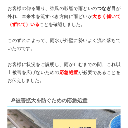
お客様の仰る通り、強風の影響で雨どいの
つなぎ目
が
外れ、本来水を流すべき方向に雨どいが
大きく傾いて
（ずれて）いる
ことを確認しました。
このずれによって、雨水が外壁に勢いよく流れ落ちて
いたのです。
お客様に状況をご説明し、雨が止むまでの間、これ以
上被害を広げないための
応急処置
が必要であることを
お伝えしました。
🔎被害拡大を防ぐための応急処置