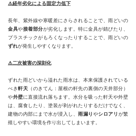
⚠️経年劣化による固定力低下
長年、紫外線や寒暖差にさらされることで、雨どいの
金具
や
接着部分
が劣化します。特に金具が錆びたり、
プラスチックがもろくなったりすることで、雨どいの
ずれ
が発生しやすくなります。
⚠️二次被害の深刻化
ずれた雨どいから溢れた雨水は、本来保護されている
べき
軒天
（のきてん：屋根の軒先の裏側の天井部分）
や
外壁
に直接流れ落ちます。水分を吸った軒天や外壁
は、腐食したり、塗装が剥がれたりするだけでなく、
建物の内部にまで水が浸入し、
雨漏り
や
シロアリ
が繁
殖しやすい環境を作り出してしまいます。