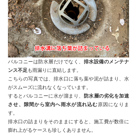
バルコニーは防水層だけでなく、
排水設備のメンテナ
ンス不足
も雨漏りに直結します。
こちらの写真では、排水口に落ち葉や泥が詰まり、水
がスムーズに流れなくなっています。
するとバルコニーに水が溜まり、
防水層の劣化を加速
させ、隙間から室内へ雨水が流れ込む
原因になりま
す。
排水口の詰まりをそのままにすると、施工費が数倍に
膨れ上がるケースも珍しくありません。