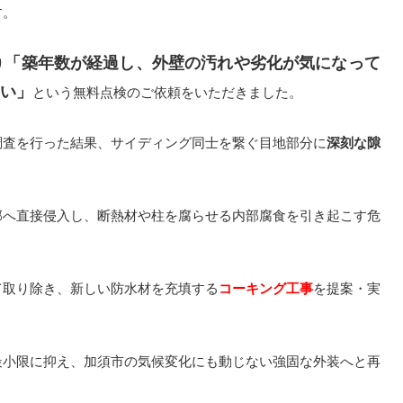
す。
「築年数が経過し、外壁の汚れや劣化が気になって
り
い」
という無料点検のご依頼をいただきました。
調査を行った結果、サイディング同士を繋ぐ目地部分に
深刻な隙
部へ直接侵入し、断熱材や柱を腐らせる内部腐食を引き起こす危
て取り除き、新しい防水材を充填する
コーキング工事
を提案・実
最小限に抑え、加須市の気候変化にも動じない強固な外装へと再