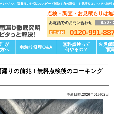
せください。雨漏りのお悩みをスピード解決！点検調査・お見積りはいつでも無料
点検・調査・お見積もりは無
8:30～
0120-991-88
総合受付
理が
無料点検って
火災保
雨漏り修理Q&A
方へ
何やるの？
雨
雨漏りの前兆！無料点検後のコーキング
更新日時:2026年01月02日