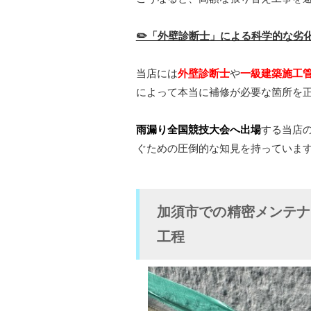
✏️「外壁診断士」による科学的な劣
当店には
外壁診断士
や
一級建築施工
によって本当に補修が必要な箇所を
雨漏り全国競技大会へ出場
する当店
ぐための圧倒的な知見を持っていま
加須市での精密メンテナ
工程