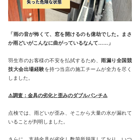
「雨の音が怖くて、窓を開けるのも億劫でした。まさ
か雨どいがこんなに曲がっているなんて……」
羽生市のお客様の不安を払拭するため、
雨漏り全国競
技大会出場経験
を持つ当店の施工チームが全力を尽く
しました。
⚠️調査：金具の劣化と歪みのダブルパンチ⚠️
点検では、雨どいが歪み、そこから大量の水が漏れて
いることが判明しました。
さらに、支持金具が劣化し数箇所脱落しており、いつ