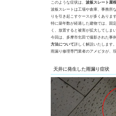
このような症状は、
波板スレート屋
波板スレートは工場や倉庫、事務所
りを引き起こすケースが多くありま
特に築年数が経過した建物では、固
く、放置すると被害が拡大してしま
今回は、多摩市乞田で撮影された事
方法について
詳しく解説いたします
雨漏り修理専門業者のアメピタが、
天井に発生した雨漏り症状