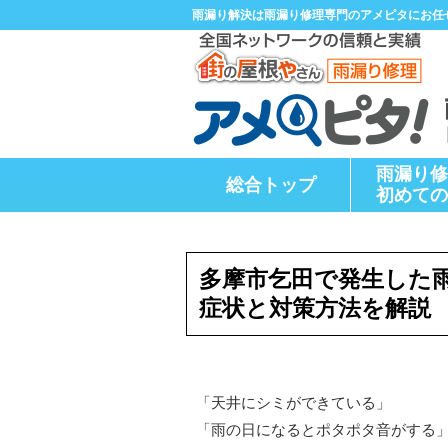
雨漏り解決は雨漏り修理専門のアメピタにお任
雨漏り修
総合トップ
初めての
多摩市乞田で発生した
症状と対策方法を解説
「天井にシミができている」
「雨の日になるとポタポタ音がする