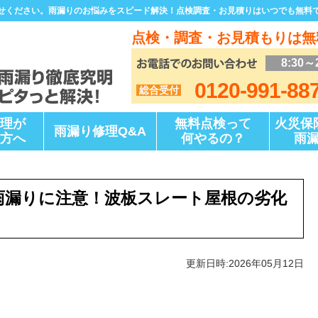
せください。雨漏りのお悩みをスピード解決！点検調査・お見積りはいつでも無料
点検・調査・お見積もりは無
8:30～
0120-991-88
総合受付
理が
無料点検って
火災保
雨漏り修理Q&A
方へ
何やるの？
雨
雨漏りに注意！波板スレート屋根の劣化
更新日時:2026年05月12日
」