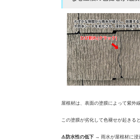
屋根材は、表面の塗膜によって紫外
この塗膜が劣化して色褪せが起きる
⚠️防水性の低下
→ 雨水が屋根材に浸