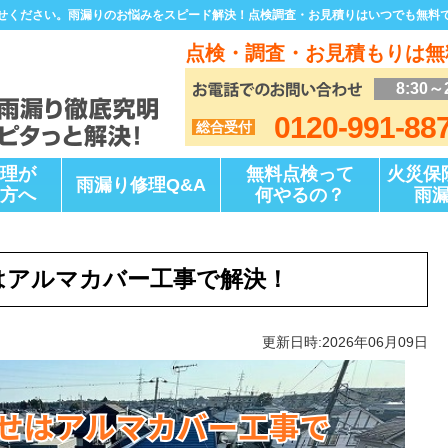
せください。雨漏りのお悩みをスピード解決！点検調査・お見積りはいつでも無料
点検・調査・お見積もりは無
8:30～
0120-991-88
総合受付
理が
無料点検って
火災保
雨漏り修理Q&A
方へ
何やるの？
雨
はアルマカバー工事で解決！
更新日時:2026年06月09日