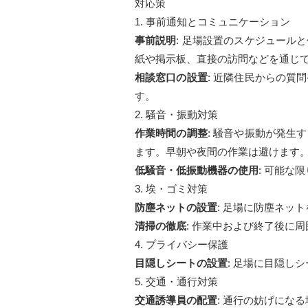
対応策
1. 事前通知とコミュニケーション
事前説明
: 足場設置のスケジュール
紙や掲示板、直接の訪問などを通じ
相談窓口の設置
: 近隣住民からの質
す。
2. 騒音・振動対策
作業時間の調整
: 騒音や振動が発生
ます。早朝や夜間の作業は避けます
低騒音・低振動機器の使用
: 可能な
3. 埃・ゴミ対策
防塵ネットの設置
: 足場に防塵ネッ
清掃の徹底
: 作業中および終了後に
4. プライバシー保護
目隠しシートの設置
: 足場に目隠し
5. 交通・通行対策
交通誘導員の配置
: 通行の妨げにな