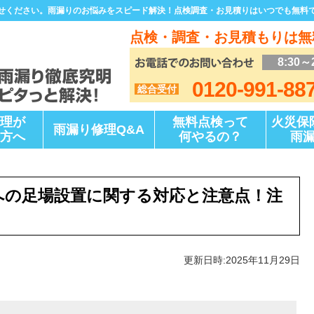
せください。雨漏りのお悩みをスピード解決！点検調査・お見積りはいつでも無料
点検・調査・お見積もりは無
8:30～
0120-991-88
総合受付
理が
無料点検って
火災保
雨漏り修理Q&A
方へ
何やるの？
雨
への足場設置に関する対応と注意点！注
更新日時:2025年11月29日