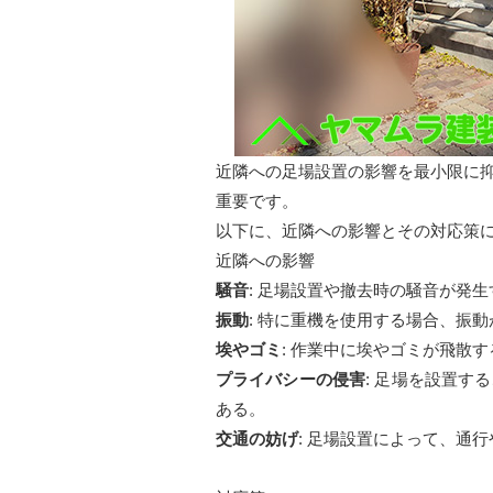
近隣への足場設置の影響を最小限に
重要です。
以下に、近隣への影響とその対応策
近隣への影響
騒音
: 足場設置や撤去時の騒音が発生
振動
: 特に重機を使用する場合、振
埃やゴミ
: 作業中に埃やゴミが飛散
プライバシーの侵害
: 足場を設置
ある。
交通の妨げ
: 足場設置によって、通