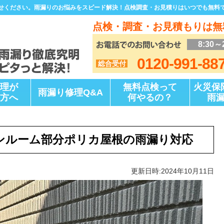
せください。雨漏りのお悩みをスピード解決！点検調査・お見積りはいつでも無料
点検・調査・お見積もりは無
8:30～
0120-991-88
総合受付
理が
無料点検って
火災保
雨漏り修理Q&A
方へ
何やるの？
雨
ンルーム部分ポリカ屋根の雨漏り対応
更新日時:2024年10月11日