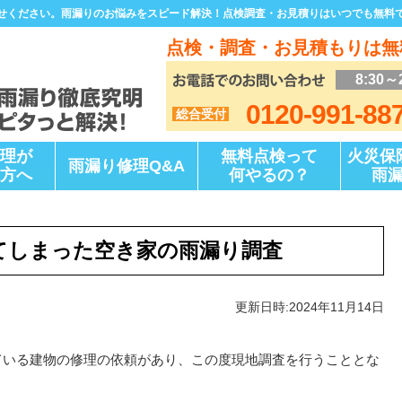
せください。雨漏りのお悩みをスピード解決！点検調査・お見積りはいつでも無料
点検・調査・お見積もりは無
8:30～
0120-991-88
総合受付
理が
無料点検って
火災保
雨漏り修理Q&A
方へ
何やるの？
雨
てしまった空き家の雨漏り調査
更新日時:2024年11月14日
いる建物の修理の依頼があり、この度現地調査を行うこととな