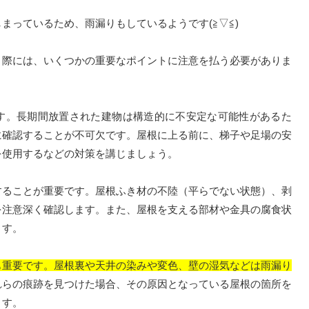
っているため、雨漏りもしているようです(≧▽≦)
際には、いくつかの重要なポイントに注意を払う必要がありま
。長期間放置された建物は構造的に不安定な可能性があるた
に確認することが不可欠です。屋根に上る前に、梯子や足場の安
を使用するなどの対策を講じましょう。
ることが重要です。屋根ふき材の不陸（平らでない状態）、剥
を注意深く確認します。また、屋根を支える部材や金具の腐食状
ます。
も重要です。屋根裏や天井の染みや変色、壁の湿気などは雨漏り
れらの痕跡を見つけた場合、その原因となっている屋根の箇所を
ます。