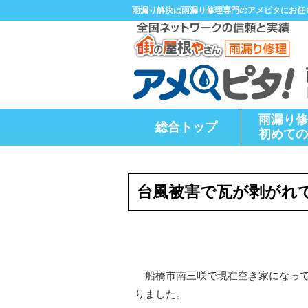
雨漏り解決は雨漏り修理専門のアメピタにお任
雨漏り修
総合トップ
初めての
台風被害で瓦が剥がれ
船橋市南三咲で現在空き家になって
りました。