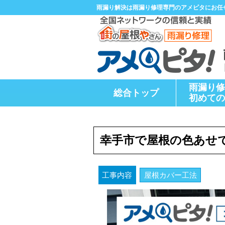
雨漏り解決は雨漏り修理専門のアメピタにお任
雨漏り修
総合トップ
初めての
幸手市で屋根の色あせ
屋根カバー工法
工事内容