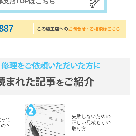
津支店TOPはこちら
887
失敗しないための
検って
正しい見積もりの
るの？
取り方