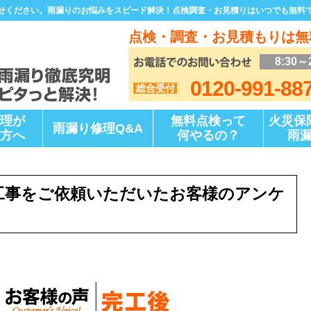
せください。雨漏りのお悩みをスピード解決！点検調査・お見積りはいつでも無料
点検・調査・お見積もりは無
8:30～
0120-991-88
総合受付
理が
無料点検って
火災保
雨漏り修理Q&A
方へ
何やるの？
雨
工事をご依頼いただいたお客様のアンケ