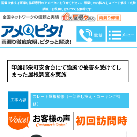
雨漏り解決は雨漏り修理専門のアメピタにお任せください。雨漏りのお悩みをスピード解決！点検
調査・お見積りはいつでも無料です。
印旛郡栄町安食台にて強風で被害を受けてし
まった屋根調査を実施
スレート屋根補修（一部差し換え・コーキング補
工事内容
修）