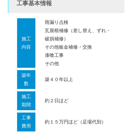
工事基本情報
雨漏り点検
瓦屋根補修（差し替え、ずれ・
施工
破損補修）
内容
その他板金補修・交換
漆喰工事
その他
築年
築４０年以上
数
施工
約２日ほど
期間
工事
約１５万円ほど（足場代別）
費用