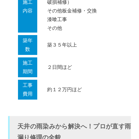
施工
破損補修）
内容
その他板金補修・交換
漆喰工事
その他
築年
築３５年以上
数
施工
２日間ほど
期間
工事
約１２万円ほど
費用
天井の雨染みから解決へ！プロが直す雨
漏り修理の全貌