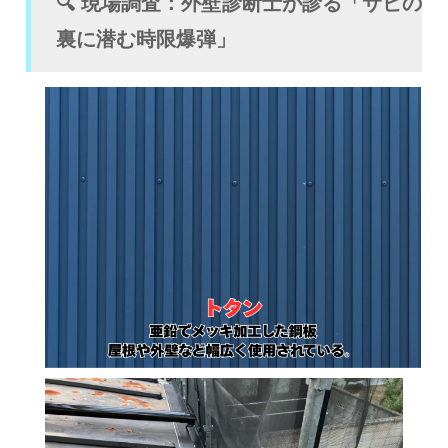
🔍 現場調査：外壁診断士が診る「サビの
裏に潜む時限爆弾」