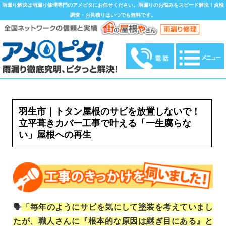
雨漏り解決は雨漏り修理専門のアメピタにお任せください。雨漏りのお悩みをスピード解決！点検
調査・お見積りはいつでも無料です。
羽生市｜トタン屋根のサビを放置しないで！
立平葺きカバー工事で叶える「一生腐らな
い」屋根への再生
🗣️
「毎年のようにサビを気にして塗装を考えていまし
たが、職人さんに『根本的な原因は継ぎ目にある』と