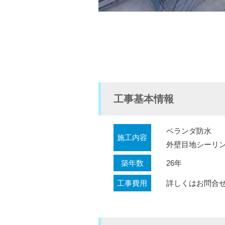
工事基本情報
ベランダ防水
施工内容
外壁目地シーリ
築年数
26年
工事費用
詳しくはお問合