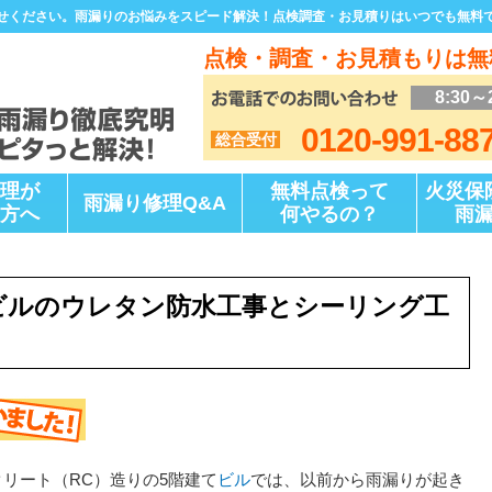
せください。雨漏りのお悩みをスピード解決！点検調査・お見積りはいつでも無料
点検・調査・お見積もりは無
8:30～
0120-991-88
総合受付
理が
無料点検って
火災保
雨漏り修理Q&A
方へ
何やるの？
雨
ビルのウレタン防水工事とシーリング工
リート（RC）造りの5階建て
ビル
では、以前から雨漏りが起き