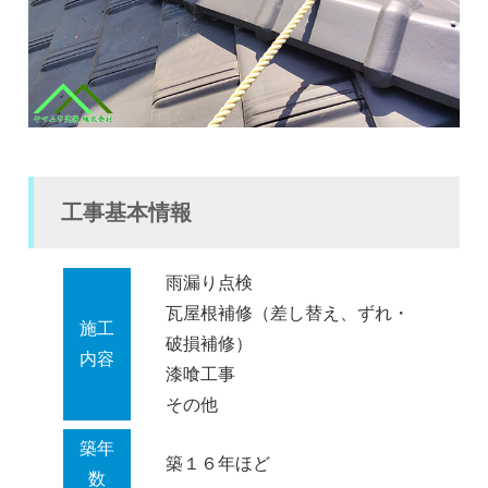
工事基本情報
雨漏り点検
瓦屋根補修（差し替え、ずれ・
施工
破損補修）
内容
漆喰工事
その他
築年
築１６年ほど
数