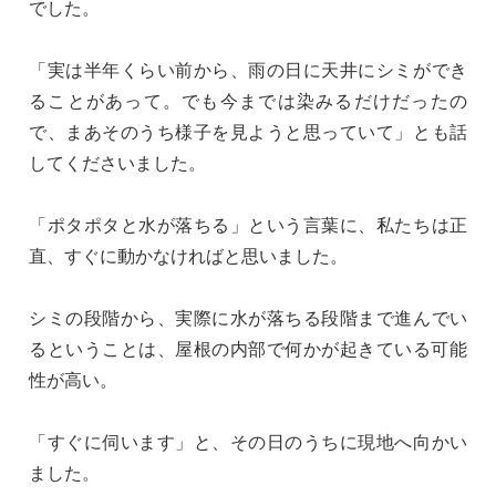
でした。
「
実は半年くらい前
から、雨の日に
天井にシミが
でき
ることがあっ
て。でも今ま
では染みるだけだ
ったの
で、まあ
そのうち様子を見
ようと思ってい
て」とも話
して
くださいました
。
「ポタ
ポタと水が落ちる
」という言葉に
、私たちは正
直、すぐに動か
なければと思い
ました。
シミの
段階から、実際
に水が落ちる
段階まで進んでい
るということは
、屋根の内部で
何かが起きてい
る可能
性が高い
。
「すぐに伺い
ます」と、その日
のうちに現地へ向
かい
ました。