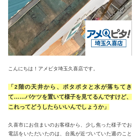
こ
ん
にちは！アメピタ埼玉久喜店
です。
「2階の天井から、ポタポタと水が落ちてき
て……バケツを置いて様子を見てるんですけど、
これってどうしたらい
いんでしょうか」
久喜市にお住まいの
お客様から、少し
焦った様子でお
電話をいただい
たのは、台風が近
づいていた週の
こと