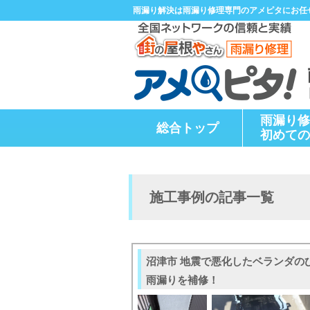
雨漏り解決は雨漏り修理専門のアメピタにお任
雨漏り修
総合トップ
初めての
施工事例の記事一覧
沼津市 地震で悪化したベランダの
雨漏りを補修！