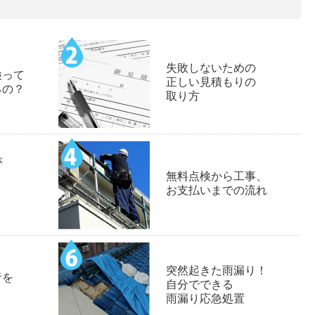
失敗しないための
検って
正しい見積もりの
るの？
取り方
が
無料点検から工事、
お支払いまでの流れ
突然起きた雨漏り！
者を
自分でできる
雨漏り応急処置