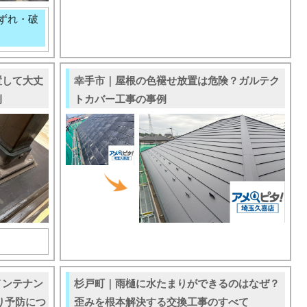
ずれ・破
置して大丈
幸手市｜屋根の色褪せ放置は危険？ガルテク
例
トカバー工事の事例
メンテナン
杉戸町｜雨樋に水たまりができるのはなぜ？
り予防につ
歪みを根本解決する交換工事のすべて