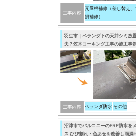
瓦屋根補修（差し替え、
工事内容
損補修）
羽生市｜ベランダ下の天井シミ放
夫？笠木コーキング工事の施工事
ベランダ防水
その他
工事内容
沼津市でバルコニーのFRP防水を
ス ひび割れ・色あせを改善し雨漏