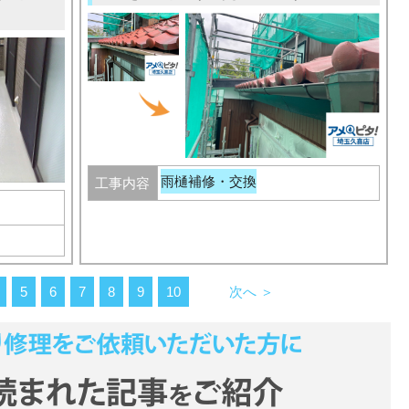
雨樋補修・交換
工事内容
5
6
7
8
9
10
次へ ＞