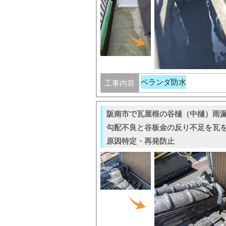
ベランダ防水
工事内容
阪南市で瓦屋根の谷樋（中樋）雨
勾配不良と谷板金の反り不足を瓦
原因特定・再発防止