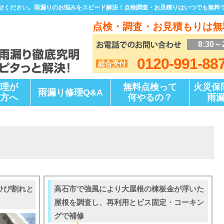
せください。雨漏りのお悩みをスピード解決！点検調査・お見積りはいつでも無料
点検・調査・お見積もりは無
8:30～
0120-991-88
総合受付
理が
無料点検って
火災保
雨漏り修理Q&A
方へ
何やるの？
雨
ひび割れと
高石市で強風により大屋根の棟板金が浮いた
屋根を調査し、再利用とビス固定・コーキン
グで補修