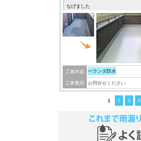
なげました
ベランダ防水
工事内容
工事費用
お問合せください
1
2
3
4