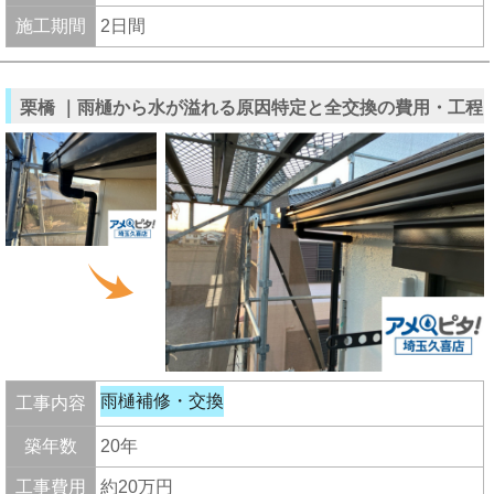
施工期間
2日間
栗橋 ｜雨樋から水が溢れる原因特定と全交換の費用・工程
雨樋補修・交換
工事内容
築年数
20年
工事費用
約20万円