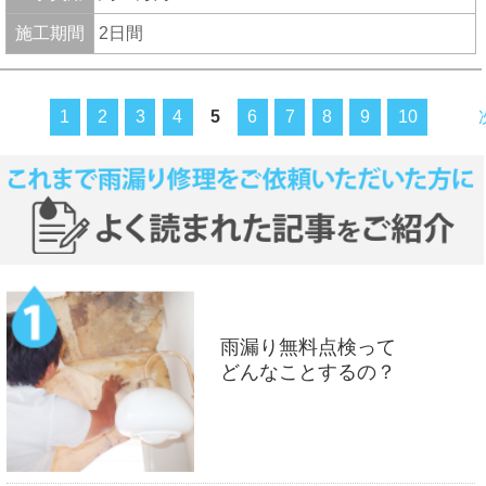
施工期間
2日間
1
2
3
4
5
6
7
8
9
10
雨漏り無料点検って
どんなことするの？