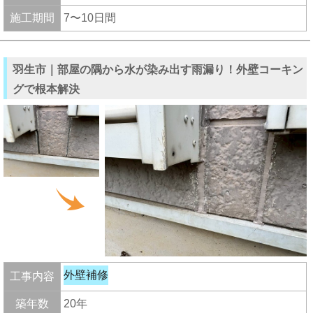
施工期間
7〜10日間
羽生市｜部屋の隅から水が染み出す雨漏り！外壁コーキン
グで根本解決
外壁補修
工事内容
築年数
20年