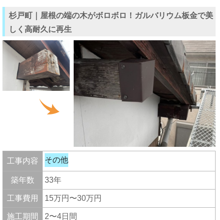
杉戸町｜屋根の端の木がボロボロ！ガルバリウム板金で美
しく高耐久に再生
その他
工事内容
築年数
33年
工事費用
15万円〜30万円
施工期間
2〜4日間