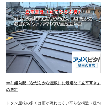
✏️2. 緩勾配（なだらかな屋根）に最適な「立平葺き」
の選定
トタン屋根の多くは雨が流れにくい平らな構造（緩勾