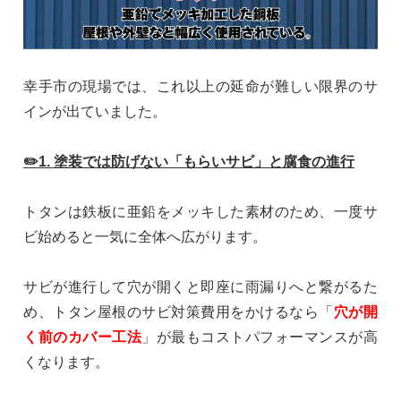
幸手市の現場では、これ以上の延命が難しい限界のサ
インが出ていました。
✏️1. 塗装では防げない「もらいサビ」と腐食の進行
トタンは鉄板に亜鉛をメッキした素材のため、一度サ
ビ始めると一気に全体へ広がります。
サビが進行して穴が開くと即座に雨漏りへと繋がるた
め、トタン屋根のサビ対策費用をかけるなら「
穴が開
く前のカバー工法
」が最もコストパフォーマンスが高
くなります。