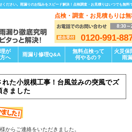
せください。雨漏りのお悩みをスピード解決！点検調査・お見積りはいつでも無料
点検・調査・お見積もりは無
8:30～
0120-991-88
総合受付
理が
無料点検って
火災保
雨漏り修理Q&A
方へ
何やるの？
雨
された小規模工事！台風並みの突風でズ
頂きました
様からご連絡をいただきました。