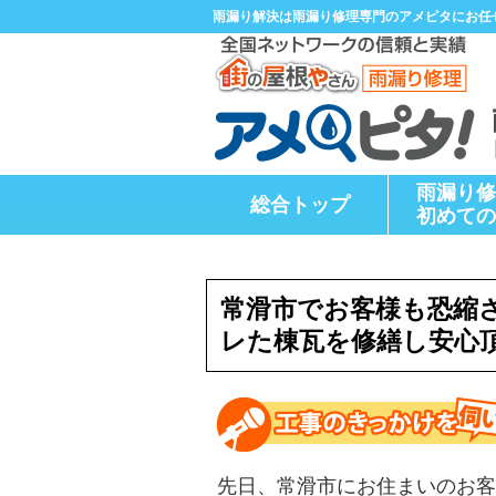
雨漏り解決は雨漏り修理専門のアメピタにお任
雨漏り修
総合トップ
初めての
常滑市でお客様も恐縮
レた棟瓦を修繕し安心
先日、常滑市にお住まいのお客